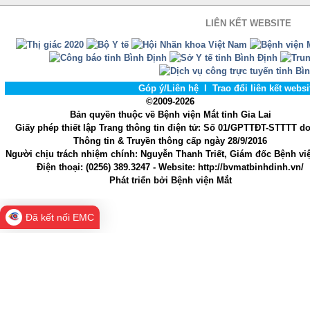
LIÊN KẾT WEBSITE
Góp ý/Liên hệ
l
Trao đổi liên kết webs
©2009-2026
Bản quyền thuộc về Bệnh viện Mắt tỉnh Gia Lai
Giấy phép thiết lập Trang thông tin điện tử
: Số 01/GPTTĐT-STTTT d
Thông tin & Truyền thông cấp ngày 28/9/2016
Người chịu trách nhiệm chính
: Nguyễn Thanh Triết, Giám đốc Bệnh vi
Điện thoại:
(0256) 389.3247
- Website
: http://bvmatbinhdinh.vn/
Phát triển bởi
Bệnh viện Mắt
Đã kết nối EMC