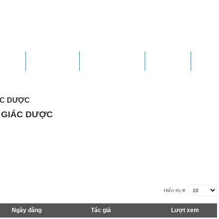
HÒNG
DỊCH VỤ KCB
QUY TRÌNH CMKT
ĐẤU THẦU
TUYỂN 
ÁC DƯỢC
 GIÁC DƯỢC
Hiển thị #
Ngày đăng
Tác giả
Lượt xem