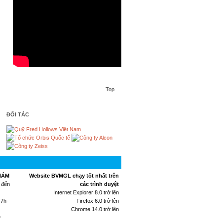
Top
ĐỐI TÁC
HÁM
Website BVMGL chạy tốt nhất trên
 đến
các trình duyệt
Internet Explorer 8.0 trở lên
 7h-
Firefox 6.0 trở lên
Chrome 14.0 trở lên
ừ