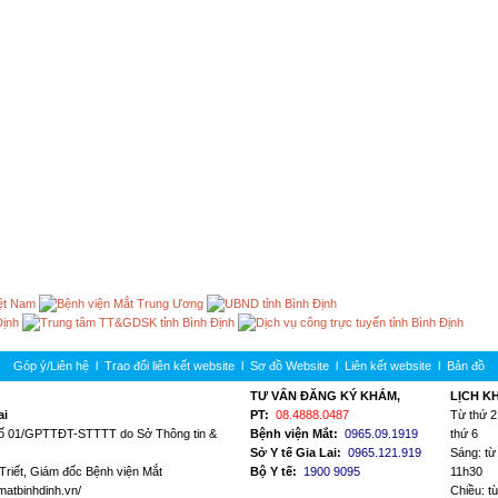
Góp ý/Liên hệ
l
Trao đổi liên kết website l
Sơ đồ Website
l
Liên kết website
l
Bản đồ
TƯ VẤN ĐĂNG KÝ KHÁM,
LỊCH K
ai
PT:
08.4888.0487
Từ thứ 2
Số 01/GPTTĐT-STTTT do Sở Thông tin &
Bệnh viện Mắt:
0965.09.1919
thứ 6
Sở Y tế Gia Lai:
0965.121.919
Sáng: từ
Triết, Giám đốc Bệnh viện Mắt
Bộ Y tế:
1900 9095
11h30
vmatbinhdinh.vn/
Chiều: t