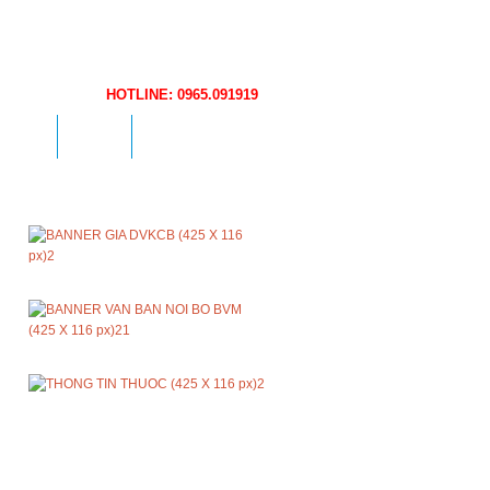
HOTLINE: 0965.091919
DỤNG
HỎI ĐÁP
TIN TỨC