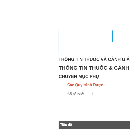
TRANG CHỦ
GIỚI THIỆU
KHOA P
LIÊN HỆ
THÔNG TIN THUỐC VÀ CẢNH GI
THÔNG TIN THUỐC & CẢNH
CHUYÊN MỤC PHỤ
Các Quy trình Dược
Số bài viết:
1
Tiêu đề