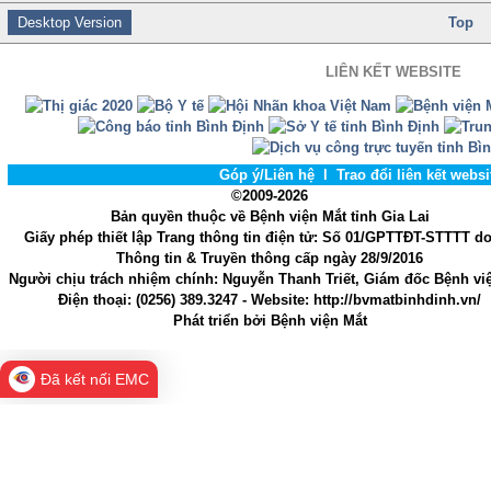
Desktop Version
Top
LIÊN KẾT WEBSITE
Góp ý/Liên hệ
l
Trao đổi liên kết webs
©2009-2026
Bản quyền thuộc về Bệnh viện Mắt tỉnh Gia Lai
Giấy phép thiết lập Trang thông tin điện tử
: Số 01/GPTTĐT-STTTT d
Thông tin & Truyền thông cấp ngày 28/9/2016
Người chịu trách nhiệm chính
: Nguyễn Thanh Triết, Giám đốc Bệnh vi
Điện thoại:
(0256) 389.3247
- Website
: http://bvmatbinhdinh.vn/
Phát triển bởi
Bệnh viện Mắt
Đã kết nối EMC