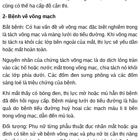
cũng có thể hạ cấp độ cận thị.
2- Bệnh về võng mạch
Bắt bệnh: Có hai vấn đề về võng mạc đặc biệt nghiêm trọng
là tách võng mạc và màng lưới do tiểu đường. Khi võng mạc
bị tách ra khỏi các lớp bên ngoài của mắt, thị lực sẽ yếu dần
hoặc mất hoàn toàn.
Nguyên nhân của chứng tách võng mạc là do dịch lỏng tràn
vào các hố hoặc nước mắt trong võng mạc, chia tách nó khỏi
các lớp phía dưới. Các đốm đen sưng phồng và các đốm
sáng loé là triệu chứng của bệnh.
Khi mắt thấy có bóng đen, thị lực mờ hoặc mù hẳn thì bệnh
đã đến hồi nguy cấp. Bệnh màng lưới do tiểu đường là hậu
quả do bệnh tiểu đường huỷ hoại các mạch máu li ti bên
trong võng mạc, dẫn đến mù loà.
Đối tượng: Phụ nữ từng phẫu thuật đục nhãn mắt hoặc gia
đình có tiền sử về bệnh võng mạc và phụ nữ bị cận thị nặng