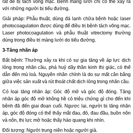
rất dễ bị tách võng mạc. Bệnh màng lưới chỉ có thể xảy ra
với những người bị tiểu đường.
Giải pháp: Phẫu thuật, dùng đá lạnh chữa bệnh hoặc laser
photocoagulation được dùng để điều trị bệnh tách võng mạc.
Laser photocoagulation và phẫu thuật vitrectomy thường
dùng trong điều trị màng lưới do tiểu đường.
3-Tăng nhãn áp
Bắt bệnh: Thường xảy ra khi có sự gia tăng về áp lực dịch
lỏng trong nhãn cầu, phá huỷ dây thần kinh thị giác, có thể
dẫn đến mù loà. Nguyên nhân chính là do sự mất cân bằng
giữa việc sản xuất và rút thoát chất dịch lỏng trong nhãn cầu.
Có loại tăng nhãn áp: Góc độ mở và góc độ đóng. Tăng
nhãn áp góc độ mở không hề có triệu chứng gì cho đến khi
bệnh đã đến giai đoạn cuối. Ngược lại, người bị tăng nhãn
áp, góc độ đóng có thể thấy mắt đau, đỏ, đau đầu, buồn nôn
và nôn, thị lực mở hoặc thấy hào quang khi nhìn.
Đối tượng: Người trung niên hoặc người già.