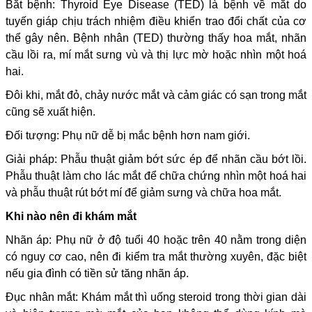
Bắt bệnh: Thyroid Eye Disease (TED) là bệnh về mắt do
tuyến giáp chịu trách nhiệm điều khiển trao đổi chất của cơ
thể gây nên. Bệnh nhân (TED) thường thấy hoa mắt, nhãn
cầu lồi ra, mí mắt sưng vù và thị lực mờ hoặc nhìn một hoá
hai.
Đôi khi, mắt đỏ, chảy nước mắt và cảm giác có sạn trong mắt
cũng sẽ xuất hiện.
Đối tượng: Phụ nữ dễ bị mắc bệnh hơn nam giới.
Giải pháp: Phẫu thuật giảm bớt sức ép để nhãn cầu bớt lồi.
Phẫu thuật làm cho lác mắt để chữa chứng nhìn một hoá hai
và phẫu thuật rút bớt mí để giảm sưng và chữa hoa mắt.
Khi nào nên đi khám mắt
Nhãn áp: Phụ nữ ở độ tuổi 40 hoặc trên 40 nằm trong diện
có nguy cơ cao, nên đi kiểm tra mắt thường xuyên, đặc biệt
nếu gia đình có tiền sử tăng nhãn áp.
Đục nhân mắt: Khám mắt thì uống steroid trong thời gian dài