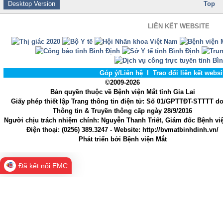
Desktop Version
Top
LIÊN KẾT WEBSITE
Góp ý/Liên hệ
l
Trao đổi liên kết webs
©2009-2026
Bản quyền thuộc về Bệnh viện Mắt tỉnh Gia Lai
Giấy phép thiết lập Trang thông tin điện tử
: Số 01/GPTTĐT-STTTT d
Thông tin & Truyền thông cấp ngày 28/9/2016
Người chịu trách nhiệm chính
: Nguyễn Thanh Triết, Giám đốc Bệnh vi
Điện thoại:
(0256) 389.3247
- Website
: http://bvmatbinhdinh.vn/
Phát triển bởi
Bệnh viện Mắt
Đã kết nối EMC