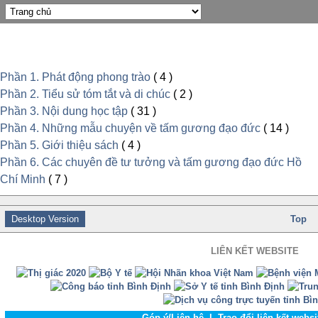
Phần 1. Phát động phong trào
( 4 )
Phần 2. Tiểu sử tóm tắt và di chúc
( 2 )
Phần 3. Nội dung học tập
( 31 )
Phần 4. Những mẫu chuyện về tấm gương đạo đức
( 14 )
Phần 5. Giới thiệu sách
( 4 )
Phần 6. Các chuyên đề tư tưởng và tấm gương đạo đức Hồ
Chí Minh
( 7 )
Desktop Version
Top
LIÊN KẾT WEBSITE
Góp ý/Liên hệ
l
Trao đổi liên kết webs