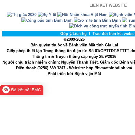
LIÊN KẾT WEBSITE
Góp ý/Liên hệ
l
Trao đổi liên kết webs
©2009-2026
Bản quyền thuộc về Bệnh viện Mắt tỉnh Gia Lai
Giấy phép thiết lập Trang thông tin điện tử
: Số 01/GPTTĐT-STTTT d
Thông tin & Truyền thông cấp ngày 28/9/2016
Người chịu trách nhiệm chính
: Nguyễn Thanh Triết, Giám đốc Bệnh vi
Điện thoại:
(0256) 389.3247
- Website
: http://bvmatbinhdinh.vn/
Phát triển bởi
Bệnh viện Mắt
Đã kết nối EMC