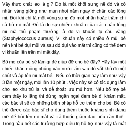
Vậy thực chất lẹo là gì? Đó là một khối sưng nề đỏ và có
nhân vàng giống như mụn nhọt nằm ngay ở chân các lông
mi. Đôi khi chỉ là một vùng sưng đỏ một phần hoặc thậm chí
cả bờ mi mắt. Đó là do sự nhiễm khuẩn của các chân lông
mi mà thủ phạm thường là do vi khuẩn tụ cầu vàng
(Staphylococcus aureus). Vi khuẩn này có nhiều ở mũi bé
nên khi bé dụi mũi và sau đó dụi vào mắt thì cũng có thể đem
vi khuẩn lên trên mi mắt đấy.
Bố mẹ của bé sẽ làm gì để giúp đỡ cho bé đây? Hãy lấy một
chiếc khăn mỏng nhúng vào nước ấm sau đó vắt khô đi một
chút và áp lên mi mắt bé. Nếu có thời gian hãy làm như vậy
3 lần một ngày, mỗi lần 10 phút . Việc này sẽ có tác dụng làm
cho lẹo khu trú lại và dễ thoát lưu mủ hơn. Nếu bố mẹ bé
cảm thấy lo lắng thì đừng ngần ngại đem bé đi khám mắt,
các bác sĩ sẽ có những biện pháp hỗ trợ thêm cho bé. Bé có
thể được các bác sĩ cho dùng thêm thuốc kháng sinh dạng
mỡ để bôi lên mi mắt và cả thuốc giảm đau nếu cần thiết.
Trong hầu hết các trường hợp điều trị hỗ trợ như vậy là mắt