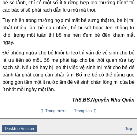
bé sẽ lành, chỉ có một số ít trường hợp lẹo “bướng bỉnh” thì
các bác sĩ sẽ phải rạch dẫn lưu mủ mà thôi.
Tuy nhiên trong trường hợp mi mắt bé sưng thật to, bé bị tái
phát nhiều lần, bé đau nhức, bé bị sốt hoặc lẹo không tự
khỏi trong một tuần thì bố mẹ nên đem bé đến khám mắt
ngay.
Để phòng ngừa cho bé khỏi bị lẹo thì vấn đề vệ sinh cho bé
là ưu tiên số một. Bố mẹ phải tập cho bé thói quen rửa tay
sạch sẽ. Nếu bé hay bị lẹo thì việc vệ sinh mi mắt cho bé để
tránh tái phát cũng cần phải làm. Bố mẹ bé có thể dùng que
bông gòn tẩm một ít nước ấm để vệ sinh chân lông mi của bé
ít nhất mỗi ngày một lần.
ThS.BS.Nguyễn Như Quân
Trang trước
Trang sau
Desktop Version
Top