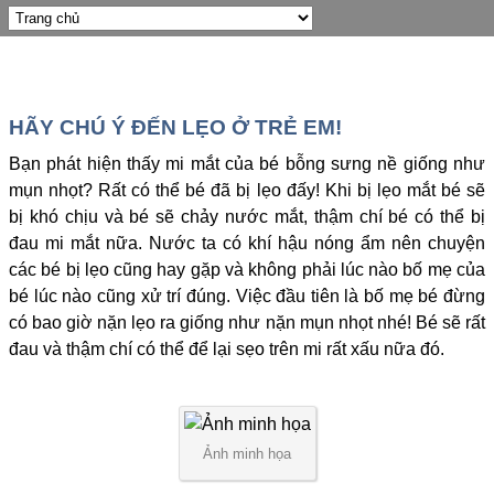
HÃY CHÚ Ý ĐẾN LẸO Ở TRẺ EM!
Bạn phát hiện thấy mi mắt của bé bỗng sưng nề giống như
mụn nhọt? Rất có thể bé đã bị lẹo đấy! Khi bị lẹo mắt bé sẽ
bị khó chịu và bé sẽ chảy nước mắt, thậm chí bé có thể bị
đau mi mắt nữa. Nước ta có khí hậu nóng ẩm nên chuyện
các bé bị lẹo cũng hay gặp và không phải lúc nào bố mẹ của
bé lúc nào cũng xử trí đúng. Việc đầu tiên là bố mẹ bé đừng
có bao giờ nặn lẹo ra giống như nặn mụn nhọt nhé! Bé sẽ rất
đau và thậm chí có thể để lại sẹo trên mi rất xấu nữa đó.
Ảnh minh họa