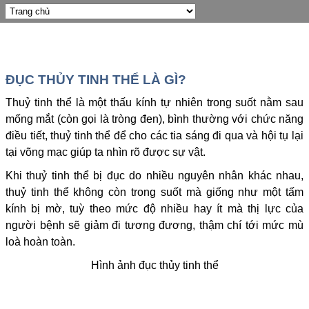
ĐỤC THỦY TINH THỂ LÀ GÌ?
Thuỷ tinh thể là một thấu kính tự nhiên trong suốt nằm sau
mống mắt (còn gọi là tròng đen), bình thường với chức năng
điều tiết, thuỷ tinh thể để cho các tia sáng đi qua và hội tụ lại
tại võng mạc giúp ta nhìn rõ được sự vật.
Khi thuỷ tinh thể bị đục do nhiều nguyên nhân khác nhau,
thuỷ tinh thể không còn trong suốt mà giống như một tấm
kính bị mờ, tuỳ theo mức độ nhiều hay ít mà thị lực của
người bệnh sẽ giảm đi tương đương, thậm chí tới mức mù
loà hoàn toàn.
Hình ảnh đục thủy tinh thể