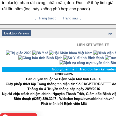
to black): nhân rất cứng, nhân nâu, đen. Đục thể thủy tinh già
rất lâu năm (loại này không phù hợp cho phaco)
Trang trước
Trang sau
Desktop Version
Top
LIÊN KẾT WEBSITE
Góp ý/Liên hệ
l
Trao đổi liên kết webs
©2009-2026
Bản quyền thuộc về Bệnh viện Mắt tỉnh Gia Lai
Giấy phép thiết lập Trang thông tin điện tử
: Số 01/GPTTĐT-STTTT d
Thông tin & Truyền thông cấp ngày 28/9/2016
Người chịu trách nhiệm chính
: Nguyễn Thanh Triết, Giám đốc Bệnh vi
Điện thoại:
(0256) 389.3247
- Website
: http://bvmatbinhdinh.vn/
Phát triển bởi
Bệnh viện Mắt