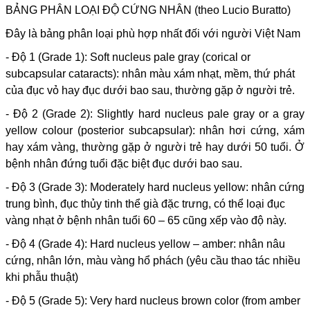
BẢNG PHÂN LOẠI ĐỘ CỨNG NHÂN (theo Lucio Buratto)
Đây là bảng phân loại phù hợp nhất đối với người Việt Nam
- Độ 1 (Grade 1): Soft nucleus pale gray (corical or
subcapsular cataracts): nhân màu xám nhạt, mềm, thứ phát
của đục vỏ hay đục dưới bao sau, thường gặp ở người trẻ.
- Độ 2 (Grade 2): Slightly hard nucleus pale gray or a gray
yellow colour (posterior subcapsular): nhân hơi cứng, xám
hay xám vàng, thường gặp ở người trẻ hay dưới 50 tuổi. Ở
bệnh nhân đứng tuổi đặc biệt đục dưới bao sau.
- Độ 3 (Grade 3): Moderately hard nucleus yellow: nhân cứng
trung bình, đục thủy tinh thể già đặc trưng, có thể loại đục
vàng nhạt ở bệnh nhân tuổi 60 – 65 cũng xếp vào độ này.
- Độ 4 (Grade 4): Hard nucleus yellow – amber: nhân nâu
cứng, nhân lớn, màu vàng hổ phách (yêu cầu thao tác nhiều
khi phẫu thuật)
- Độ 5 (Grade 5): Very hard nucleus brown color (from amber