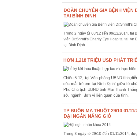
ĐOÀN CHUYÊN GIA BỆNH VIỆN D
TẠI BÌNH ĐỊNH
Trong 2 ngày từ 08/12 sến 09/12/2014, tại
viện Dr.Shroff’s Charity Eye Hospital tại 
tại Bình Định.
HƠN 1,218 TRIỆU USD PHÁT TR
Chiều 5.12, tại Văn phòng UBND tỉnh
,
diễ
sóc mắt trẻ em tại Bình Định” giữa tổ ch
Phó Chủ tịch UBND tỉnh Mai Thanh Thắn
sở, ngành, đơn vị liên quan
của tỉnh
.
TP BUÔN MA THUỘT 29/10-01/11
ĐẠI NGÀN NẮNG GIÓ
Trong 3 ngày từ 29/10 đến 01/11/2014, đư