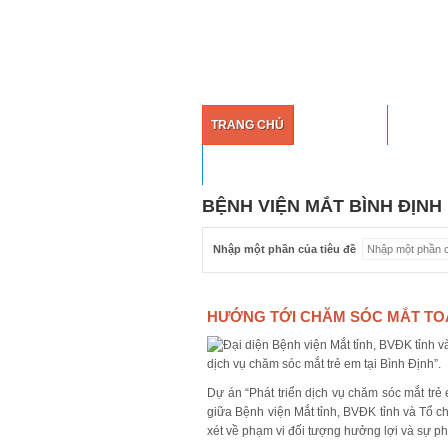
TRANG CHỦ
GIỚI THIỆU
KHOA P
LIÊN HỆ
BỆNH VIỆN MẮT BÌNH ĐỊNH
Nhập một phần của tiêu đề
HƯỚNG TỚI CHĂM SÓC MẮT TO
Dự án “Phát triển dịch vụ chăm sóc mắt trẻ 
giữa Bệnh viện Mắt tỉnh, BVĐK tỉnh và Tổ c
xét về phạm vi đối tượng hưởng lợi và sự phá