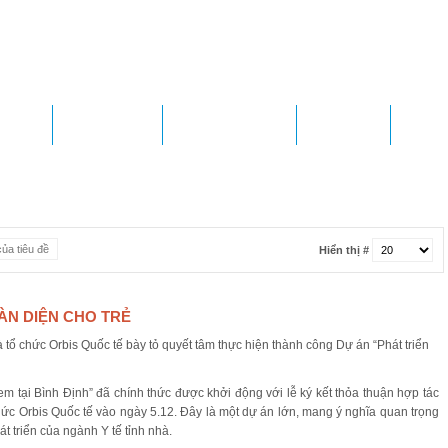
HÒNG
DỊCH VỤ KCB
QUY TRÌNH CMKT
ĐẤU THẦU
TUYỂN 
Hiển thị #
ÀN DIỆN CHO TRẺ
em tại Bình Định” đã chính thức được khởi động với lễ ký kết thỏa thuận hợp tác
hức Orbis Quốc tế vào ngày 5.12. Đây là một dự án lớn, mang ý nghĩa quan trọng
t triển của ngành Y tế tỉnh nhà.