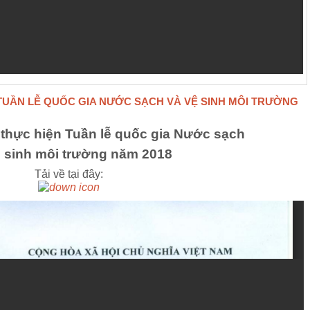
TUẦN LỄ QUỐC GIA NƯỚC SẠCH VÀ VỆ SINH MÔI TRƯỜNG
 thực hiện Tuần lễ quốc gia Nước sạch
 sinh môi trường
năm 2018
Tải về tại đây
: