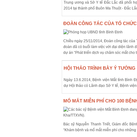
Trung ương và Sở Y tế Đắc Lắc đã phối hợ
2014 tại thành phố Buôn Ma Thuột - Đắc Lắ
ĐOÀN CÔNG TÁC CỦA TỔ CHỨC O
Chiều ngày 25/11/2014, Đoàn công tác của 
đoàn đã có buổi làm việc với đại diện lãnh
dự án “Phát triển dịch vụ chăm sóc mắt cho trẻ
HỘI THẢO TRÌNH BÀY Ý TƯỞNG 
Ngày 13.6.2014, Bệnh viện Mắt tỉnh Bình Đ
dự Hội thảo có Lãnh đạo Sở Y tế, Bệnh việ
MỔ MẮT MIỄN PHÍ CHO 100 BỆ
Bác sỹ Nguyễn Thanh Triết, Giám đốc Bệnh 
“Khám bệnh và mổ mắt miễn phí cho những b