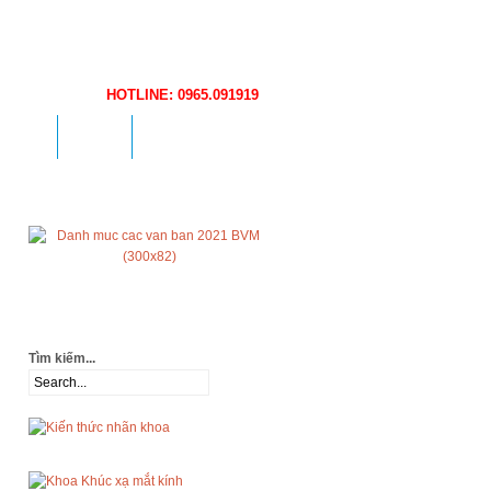
HOTLINE: 0965.091919
DỤNG
HỎI ĐÁP
TIN TỨC
Tìm kiếm...