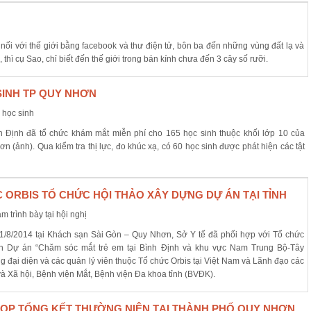
 nối với thế giới bằng facebook và thư điện tử, bôn ba đến những vùng đất lạ và
ì cụ Sao, chỉ biết đến thế giới trong bán kính chưa đến 3 cây số rưỡi.
SINH TP QUY NHƠN
nh Định đã tổ chức khám mắt miễn phí cho 165 học sinh thuộc khối lớp 10 của
ảnh). Qua kiểm tra thị lực, đo khúc xạ, có 60 học sinh được phát hiện các tật
C ORBIS TỔ CHỨC HỘI THẢO XÂY DỰNG DỰ ÁN TẠI TỈNH
/8/2014 tại Khách sạn Sài Gòn – Quy Nhơn, Sở Y tế đã phối hợp với Tổ chức
ch Dự án “Chăm sóc mắt trẻ em tại Bình Định và khu vực Nam Trung Bộ-Tây
đại diện và các quản lý viên thuộc Tổ chức Orbis tại Việt Nam và Lãnh đạo các
à Xã hội, Bệnh viện Mắt, Bệnh viện Đa khoa tỉnh (BVĐK).
 HỌP TỔNG KẾT THƯỜNG NIÊN TẠI THÀNH PHỐ QUY NHƠN,