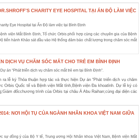
R.SHROFF’S CHARITY EYE HOSPITAL TẠI ẤN ĐỘ LÀM VIỆC
 Bệnh viện Mắt Bình Định, Tổ chức Orbis phối hợp cùng các chuyên gia của Bệnh
Ấn Độ tiến hành Khảo sát đầu vào Hệ thống đảm báo chất lượng trong chăm sóc mắt
IỂN DỊCH VỤ CHĂM SÓC MẮT CHO TRẺ EM BÌNH ĐỊNH
n ra lễ ký Thỏa thuận hợp tác và thực hiện Dự án “Phát triển dịch vụ chăm
ức Orbis Quốc tế và Bệnh viện Mắt tỉnh,
Bệnh viện Đa khoa
tỉnh. Dự lễ ký có
g
;
Giám đốc
c
hương trình của Orbis tại châu Á Abu Raihan
;
cùng đại diện các
/2014: NƠI HỘI TỤ CỦA NGÀNH NHÃN KHOA VIỆT NAM GIỮA
ợc sự đồng ý của Bộ Y tế, Trung ương Hội Nhãn khoa Việt Nam, Bệnh viện Mắt