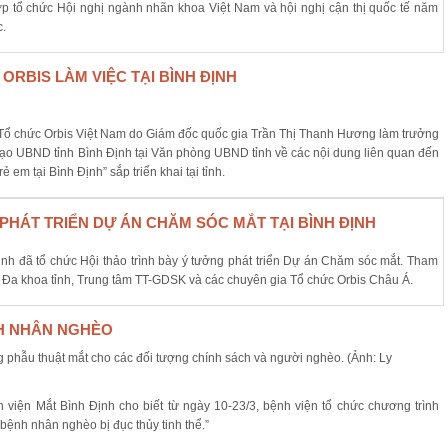
p tổ chức Hội nghị ngành nhãn khoa Việt Nam và hội nghị cận thị quốc tế năm
c.
RBIS LÀM VIỆC TẠI BÌNH ĐỊNH
Tổ chức Orbis Việt Nam do Giám đốc quốc gia Trần Thị Thanh Hương làm trưởng
 đạo UBND tỉnh Bình Định tại Văn phòng UBND tỉnh về các nội dung liên quan đến
 em tại Bình Định” sắp triển khai tại tỉnh.
PHÁT TRIỂN DỰ ÁN CHĂM SÓC MẮT TẠI BÌNH ĐỊNH
ịnh đã tổ chức Hội thảo trình bày ý tưởng phát triển Dự án Chăm sóc mắt. Tham
n Đa khoa tỉnh, Trung tâm TT-GDSK và các chuyên gia Tổ chức Orbis Châu Á.
NH NHÂN NGHÈO
viện Mắt Bình Định cho biết từ ngày 10-23/3, bệnh viện tổ chức chương trình
ệnh nhân nghèo bị đục thủy tinh thể.”