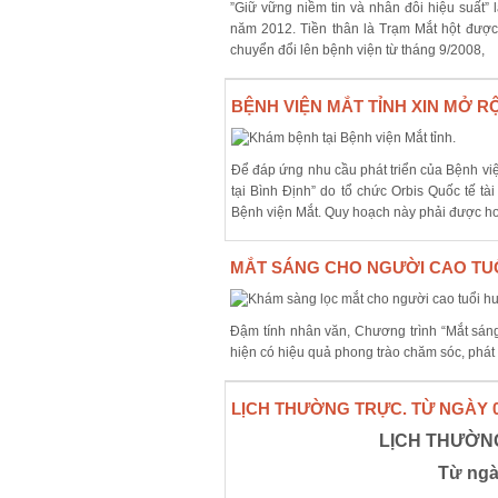
”Giữ vững niềm tin và nhân đôi hiệu suất”
năm 2012. Tiền thân là Trạm Mắt hột đượ
chuyển đổi lên bệnh viện từ tháng 9/2008,
BỆNH VIỆN MẮT TỈNH XIN MỞ RỘ
Để đáp ứng nhu cầu phát triển của Bệnh việ
tại Bình Định” do tổ chức Orbis Quốc tế tà
Bệnh viện Mắt. Quy hoạch này phải được ho
MẮT SÁNG CHO NGƯỜI CAO TU
Ðậm tính nhân văn, Chương trình “Mắt sáng
hiện có hiệu quả phong trào chăm sóc, phát 
LỊCH THƯỜNG TRỰC. TỪ NGÀY 04/
LỊCH THƯỜNG
Từ ngà