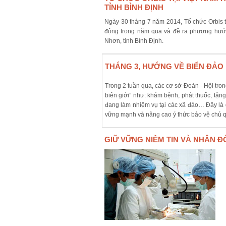
TỈNH BÌNH ĐỊNH
Ngày 30 tháng 7 năm 2014, Tổ chức Orbis t
động trong năm qua và đề ra phương hướng
Nhơn, tỉnh Bình Định.
THÁNG 3, HƯỚNG VỀ BIỂN ĐẢO
Trong 2 tuần qua, các cơ sở Đoàn - Hội tro
biên giới” như: khám bệnh, phát thuốc, tặng
đang làm nhiệm vụ tại các xã đảo… Đây là d
vững mạnh và nâng cao ý thức bảo vệ chủ 
GIỮ VỮNG NIỀM TIN VÀ NHÂN Đ