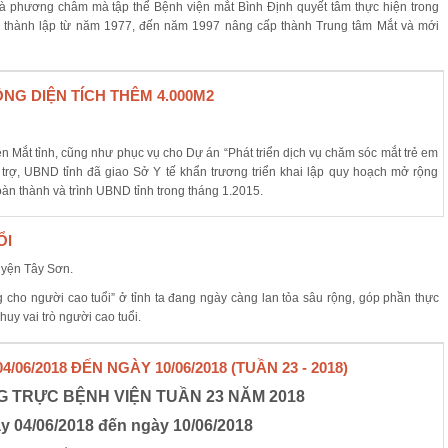
 là phương châm mà tập thể Bệnh viện mắt Bình Định quyết tâm thực hiện trong
c thành lập từ năm 1977, đến năm 1997 nâng cấp thành Trung tâm Mắt và mới
NG DIỆN TÍCH THÊM 4.000M2
n Mắt tỉnh, cũng như phục vụ cho Dự án “Phát triển dịch vụ chăm sóc mắt trẻ em
i trợ, UBND tỉnh đã giao Sở Y tế khẩn trương triển khai lập quy hoạch mở rộng
àn thành và trình UBND tỉnh trong tháng 1.2015.
ỔI
 cho người cao tuổi” ở tỉnh ta đang ngày càng lan tỏa sâu rộng, góp phần thực
huy vai trò người cao tuổi.
06/2018 ĐẾN NGÀY 10/06/2018 (TUẦN 23 - 2018)
 TRỰC BỆNH VIỆN TUẦN 23 NĂM 2018
y 04/06/2018 đến ngày 10/06/2018