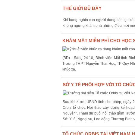
THẾ GIỚI ĐỦ ĐẦY
Khi hàng nghìn con người đang liên tục kết
không ngừng khám phá những điều mới mẻ, th
KHÁM MẮT MIỄN PHÍ CHO HỌC 
(BĐ) - Sáng 24.10, Bệnh viện Mắt tỉnh Bì
Trường THPT Nguyễn Thái Học, TP Quy Nhơn (
khúc xạ.
SỞ Y TẾ PHỐI HỢP VỚI TỔ CHỨ
Sau khi được UBND tỉnh cho phép, ngày 21
Orbis tổ chức Hội thảo xây dựng kế hoạ
Nguyên”. Tham dự buổi hội thảo gồm Trưởng 
Sở: Y tế, Ngoại vụ, Lao động-Thương Binh v
TỔ CHỨC ORBIS TẠI VIỆT NAM